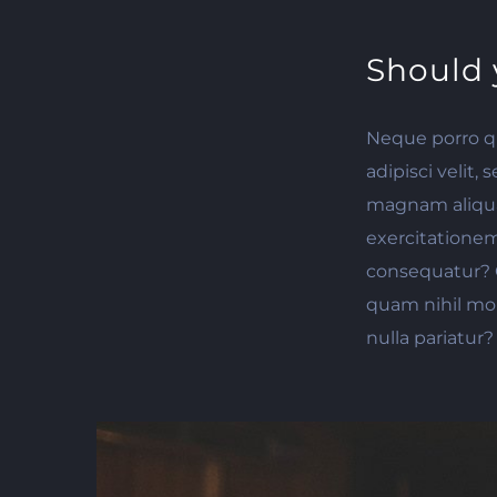
Should 
Neque porro qu
adipisci velit
magnam aliqua
exercitationem
consequatur? Q
quam nihil mol
nulla pariatur?