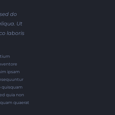
 sed do
liqua. Ut
co laboris
ntium
nventore
enim ipsam
consequuntur
ro quisquam
 sed quia non
iquam quaerat