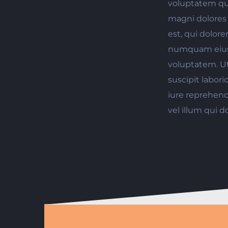
voluptatem qui
magni dolores
est, qui dolore
numquam eius 
voluptatem. U
suscipit labor
iure reprehend
vel illum qui 