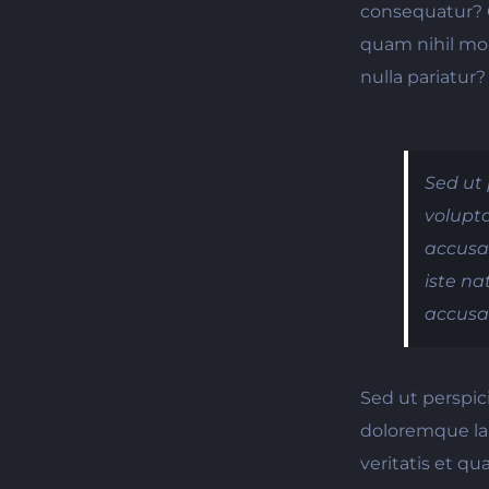
consequatur? Q
quam nihil mol
nulla pariatur?
Sed ut 
volupta
accusan
iste na
accusa
Sed ut perspic
doloremque la
veritatis et q