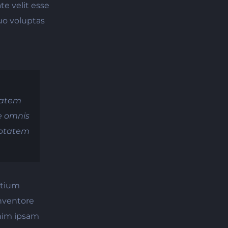
e velit esse
uo voluptas
ptatem
de omnis
luptatem
ntium
nventore
enim ipsam