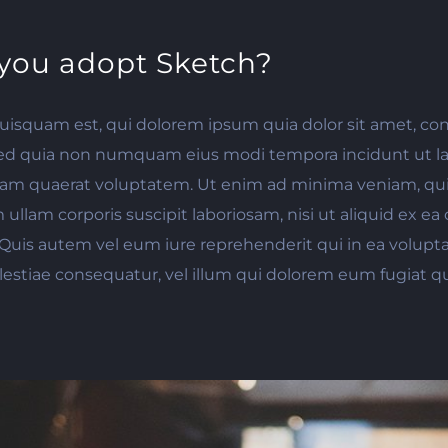
you adopt Sketch?
isquam est, qui dolorem ipsum quia dolor sit amet, con
, sed quia non numquam eius modi tempora incidunt ut la
m quaerat voluptatem. Ut enim ad minima veniam, qu
 ullam corporis suscipit laboriosam, nisi ut aliquid ex 
uis autem vel eum iure reprehenderit qui in ea voluptat
estiae consequatur, vel illum qui dolorem eum fugiat q