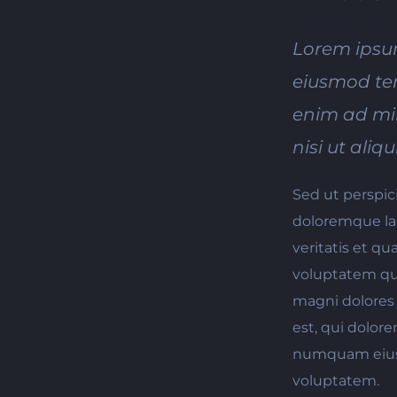
Lorem ipsum
eiusmod tem
enim ad min
nisi ut al
Sed ut perspic
doloremque la
veritatis et q
voluptatem qui
magni dolores
est, qui dolore
numquam eius 
voluptatem.