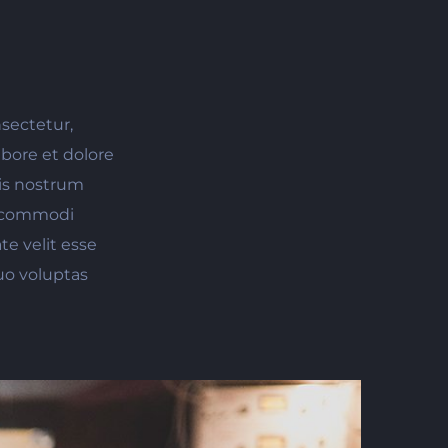
sectetur,
bore et dolore
is nostrum
ea commodi
e velit esse
uo voluptas