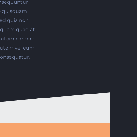
consequuntur
ro quisquam
 sed quia non
iquam quaerat
ullam corporis
 autem vel eum
 consequatur,